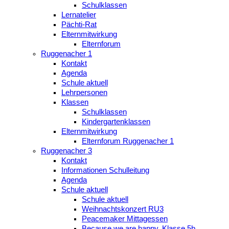
Schulklassen
Lernatelier
Pächti-Rat
Elternmitwirkung
Elternforum
Ruggenacher 1
Kontakt
Agenda
Schule aktuell
Lehrpersonen
Klassen
Schulklassen
Kindergartenklassen
Elternmitwirkung
Elternforum Ruggenacher 1
Ruggenacher 3
Kontakt
Informationen Schulleitung
Agenda
Schule aktuell
Schule aktuell
Weihnachtskonzert RU3
Peacemaker Mittagessen
Because we are happy, Klasse 5b