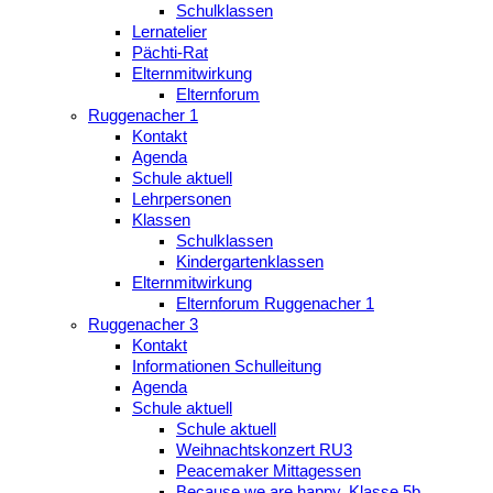
Schulklassen
Lernatelier
Pächti-Rat
Elternmitwirkung
Elternforum
Ruggenacher 1
Kontakt
Agenda
Schule aktuell
Lehrpersonen
Klassen
Schulklassen
Kindergartenklassen
Elternmitwirkung
Elternforum Ruggenacher 1
Ruggenacher 3
Kontakt
Informationen Schulleitung
Agenda
Schule aktuell
Schule aktuell
Weihnachtskonzert RU3
Peacemaker Mittagessen
Because we are happy, Klasse 5b