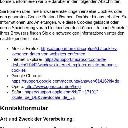
können, informieren wir Sie darüber in den folgenden Abschnitten.
Sie können über Ihre Browsereinstellungen einzelne Cookies oder
den gesamten Cookie-Bestand löschen. Darüber hinaus erhalten Sie
Informationen und Anleitungen, wie diese Cookies gelöscht oder
deren Speicherung vorab blockiert werden können. Je nach Anbieter
Ihres Browsers finden Sie die notwendigen Informationen unter den
nachfolgenden Links:
Mozilla Firefox:
https://support.mozilla.org/de/kb/cookies-
loeschen-daten-von-websites-entfernen
Internet Explorer:
https://support.microsoft.com/de-
de/help/17442/windows-internet-explorer-delete-manage-
cookies
Google Chrome:
https://support.google.com/accounts/answer/61416?hl=de
Opera:
http://www.opera.com/de/help
Safari:
https://support.apple.com/kb/PH17191?
locale=de_DE&viewlocale=de_DE
Kontaktformular
Art und Zweck der Verarbeitung: