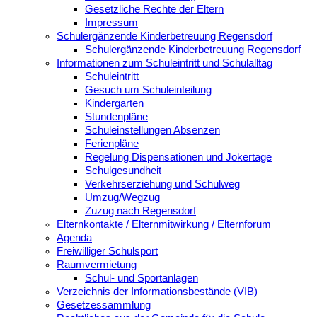
Gesetzliche Rechte der Eltern
Impressum
Schulergänzende Kinderbetreuung Regensdorf
Schulergänzende Kinderbetreuung Regensdorf
Informationen zum Schuleintritt und Schulalltag
Schuleintritt
Gesuch um Schuleinteilung
Kindergarten
Stundenpläne
Schuleinstellungen Absenzen
Ferienpläne
Regelung Dispensationen und Jokertage
Schulgesundheit
Verkehrserziehung und Schulweg
Umzug/Wegzug
Zuzug nach Regensdorf
Elternkontakte / Elternmitwirkung / Elternforum
Agenda
Freiwilliger Schulsport
Raumvermietung
Schul- und Sportanlagen
Verzeichnis der Informationsbestände (VIB)
Gesetzessammlung