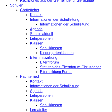
Rechtliches aus der Gemeinde für die Schule
Schulen
Chrüzächer
Kontakt
Informationen der Schulleitung
Informationen der Schulleitung
Agenda
Schule aktuell
Lehrpersonen
Klassen
Schulklassen
Kindergartenklassen
Elternmitwirkung
Elternforum
Statuten des Elternforum Chrüzächer
Elternbildung Furttal
Pächterried
Kontakt
Informationen der Schulleitung
Agenda
Lehrpersonen
Klassen
Schulklassen
Lernatelier