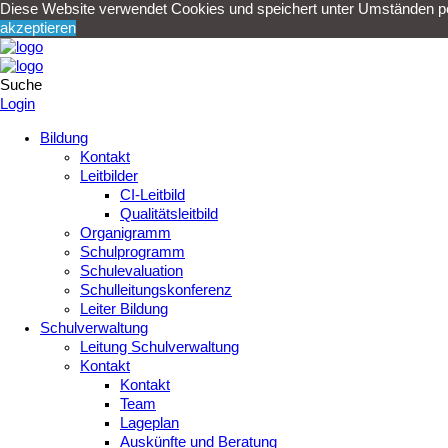
Diese Website verwendet Cookies und speichert unter Umständen per
akzeptieren
Suche
Login
Bildung
Kontakt
Leitbilder
CI-Leitbild
Qualitätsleitbild
Organigramm
Schulprogramm
Schulevaluation
Schulleitungskonferenz
Leiter Bildung
Schulverwaltung
Leitung Schulverwaltung
Kontakt
Kontakt
Team
Lageplan
Auskünfte und Beratung