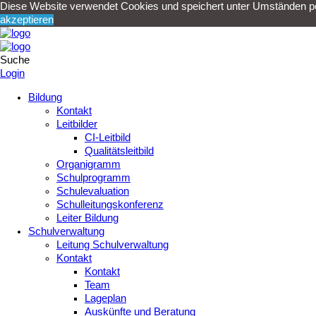
Diese Website verwendet Cookies und speichert unter Umständen per
akzeptieren
Suche
Login
Bildung
Kontakt
Leitbilder
CI-Leitbild
Qualitätsleitbild
Organigramm
Schulprogramm
Schulevaluation
Schulleitungskonferenz
Leiter Bildung
Schulverwaltung
Leitung Schulverwaltung
Kontakt
Kontakt
Team
Lageplan
Auskünfte und Beratung