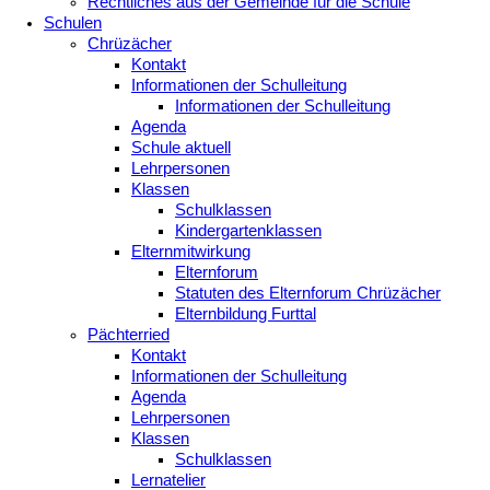
Rechtliches aus der Gemeinde für die Schule
Schulen
Chrüzächer
Kontakt
Informationen der Schulleitung
Informationen der Schulleitung
Agenda
Schule aktuell
Lehrpersonen
Klassen
Schulklassen
Kindergartenklassen
Elternmitwirkung
Elternforum
Statuten des Elternforum Chrüzächer
Elternbildung Furttal
Pächterried
Kontakt
Informationen der Schulleitung
Agenda
Lehrpersonen
Klassen
Schulklassen
Lernatelier