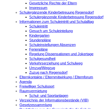
Gesetzliche Rechte der Eltern
Impressum
Schulergänzende Kinderbetreuung Regensdorf
Schulergänzende Kinderbetreuung Regensdorf
Informationen zum Schuleintritt und Schulalltag
Schuleintritt
Gesuch um Schuleinteilung
Kindergarten
Stundenpläne
Schuleinstellungen Absenzen
Ferienpläne
Regelung Dispensationen und Jokertage
Schulgesundheit
Verkehrserziehung und Schulweg
Umzug/Wegzug
Zuzug nach Regensdorf
Elternkontakte / Elternmitwirkung / Elternforum
Agenda
Freiwilliger Schulsport
Raumvermietung
Schul- und Sportanlagen
Verzeichnis der Informationsbestände (VIB)
Gesetzessammlung