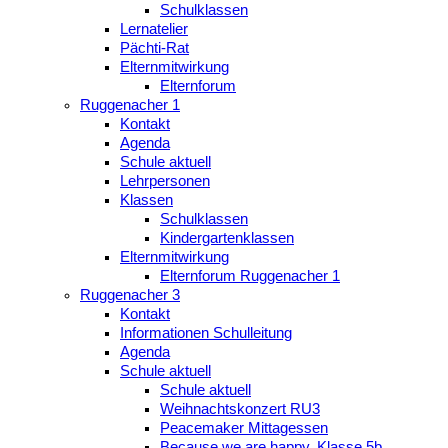
Schulklassen
Lernatelier
Pächti-Rat
Elternmitwirkung
Elternforum
Ruggenacher 1
Kontakt
Agenda
Schule aktuell
Lehrpersonen
Klassen
Schulklassen
Kindergartenklassen
Elternmitwirkung
Elternforum Ruggenacher 1
Ruggenacher 3
Kontakt
Informationen Schulleitung
Agenda
Schule aktuell
Schule aktuell
Weihnachtskonzert RU3
Peacemaker Mittagessen
Because we are happy, Klasse 5b