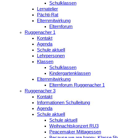
Schulklassen
Lernatelier
Pächti-Rat
Elternmitwirkung
Elternforum
Ruggenacher 1
Kontakt
Agenda
Schule aktuell
Lehrpersonen
Klassen
Schulklassen
Kindergartenklassen
Elternmitwirkung
Elternforum Ruggenacher 1
Ruggenacher 3
Kontakt
Informationen Schulleitung
Agenda
Schule aktuell
Schule aktuell
Weihnachtskonzert RU3
Peacemaker Mittagessen
Because we are happy, Klasse 5b