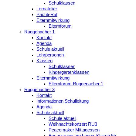
Schulklassen
Lernatelier
Pächti-Rat
Elternmitwirkung
Elternforum
Ruggenacher 1
Kontakt
Agenda
Schule aktuell
Lehrpersonen
Klassen
Schulklassen
Kindergartenklassen
Elternmitwirkung
Elternforum Ruggenacher 1
Ruggenacher 3
Kontakt
Informationen Schulleitung
Agenda
Schule aktuell
Schule aktuell
Weihnachtskonzert RU3
Peacemaker Mittagessen
Because we are happy, Klasse 5b