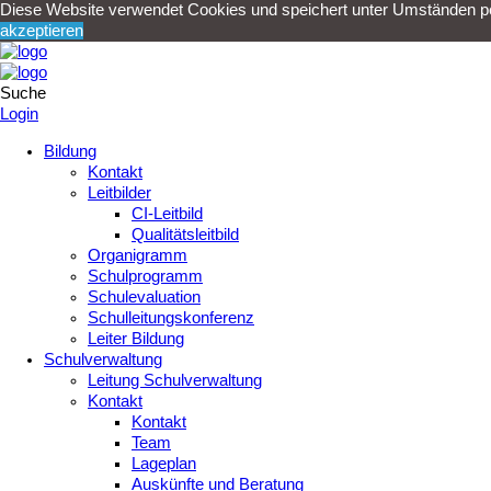
Diese Website verwendet Cookies und speichert unter Umständen per
akzeptieren
Suche
Login
Bildung
Kontakt
Leitbilder
CI-Leitbild
Qualitätsleitbild
Organigramm
Schulprogramm
Schulevaluation
Schulleitungskonferenz
Leiter Bildung
Schulverwaltung
Leitung Schulverwaltung
Kontakt
Kontakt
Team
Lageplan
Auskünfte und Beratung