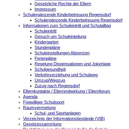
Gesetzliche Rechte der Eltern
Impressum
Schulergänzende Kinderbetreuung Regensdorf
Schulergänzende Kinderbetreuung Regensdorf
Informationen zum Schuleintritt und Schulalltag
Schuleintritt
Gesuch um Schuleinteilung
Kindergarten
Stundenpläne
Schuleinstellungen Absenzen
Ferienpläne
Regelung Dispensationen und Jokertage
Schulgesundheit
Verkehrserziehung und Schulweg
Umzug/Wegzug
Zuzug nach Regensdorf
Elternkontakte / Elternmitwirkung / Elternforum
Agenda
Freiwilliger Schulsport
Raumvermietung
Schul- und Sportanlagen
Verzeichnis der Informationsbestände (VIB)
Gesetzessammlung