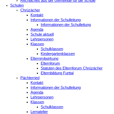
Rechtliches aus der Gemeinde für die Schule
Schulen
Chrüzächer
Kontakt
Informationen der Schulleitung
Informationen der Schulleitung
Agenda
Schule aktuell
Lehrpersonen
Klassen
Schulklassen
Kindergartenklassen
Elternmitwirkung
Elternforum
Statuten des Elternforum Chrüzächer
Elternbildung Furttal
Pächterried
Kontakt
Informationen der Schulleitung
Agenda
Lehrpersonen
Klassen
Schulklassen
Lernatelier