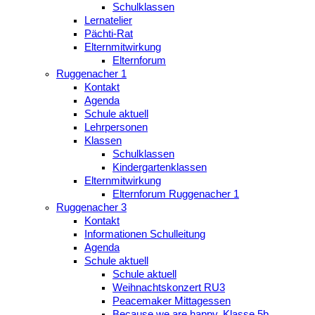
Schulklassen
Lernatelier
Pächti-Rat
Elternmitwirkung
Elternforum
Ruggenacher 1
Kontakt
Agenda
Schule aktuell
Lehrpersonen
Klassen
Schulklassen
Kindergartenklassen
Elternmitwirkung
Elternforum Ruggenacher 1
Ruggenacher 3
Kontakt
Informationen Schulleitung
Agenda
Schule aktuell
Schule aktuell
Weihnachtskonzert RU3
Peacemaker Mittagessen
Because we are happy, Klasse 5b