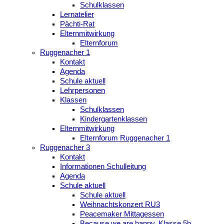
Schulklassen
Lernatelier
Pächti-Rat
Elternmitwirkung
Elternforum
Ruggenacher 1
Kontakt
Agenda
Schule aktuell
Lehrpersonen
Klassen
Schulklassen
Kindergartenklassen
Elternmitwirkung
Elternforum Ruggenacher 1
Ruggenacher 3
Kontakt
Informationen Schulleitung
Agenda
Schule aktuell
Schule aktuell
Weihnachtskonzert RU3
Peacemaker Mittagessen
Because we are happy, Klasse 5b