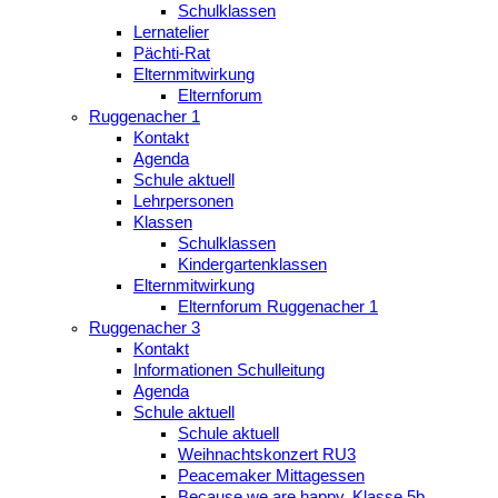
Schulklassen
Lernatelier
Pächti-Rat
Elternmitwirkung
Elternforum
Ruggenacher 1
Kontakt
Agenda
Schule aktuell
Lehrpersonen
Klassen
Schulklassen
Kindergartenklassen
Elternmitwirkung
Elternforum Ruggenacher 1
Ruggenacher 3
Kontakt
Informationen Schulleitung
Agenda
Schule aktuell
Schule aktuell
Weihnachtskonzert RU3
Peacemaker Mittagessen
Because we are happy, Klasse 5b