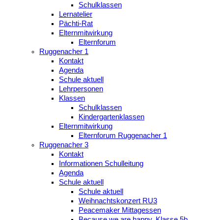
Schulklassen
Lernatelier
Pächti-Rat
Elternmitwirkung
Elternforum
Ruggenacher 1
Kontakt
Agenda
Schule aktuell
Lehrpersonen
Klassen
Schulklassen
Kindergartenklassen
Elternmitwirkung
Elternforum Ruggenacher 1
Ruggenacher 3
Kontakt
Informationen Schulleitung
Agenda
Schule aktuell
Schule aktuell
Weihnachtskonzert RU3
Peacemaker Mittagessen
Because we are happy, Klasse 5b