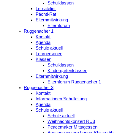
Schulklassen
Lernatelier
Pächti-Rat
Elternmitwirkung
Elternforum
Ruggenacher 1
Kontakt
Agenda
Schule aktuell
Lehrpersonen
Klassen
Schulklassen
Kindergartenklassen
Elternmitwirkung
Elternforum Ruggenacher 1
Ruggenacher 3
Kontakt
Informationen Schulleitung
Agenda
Schule aktuell
Schule aktuell
Weihnachtskonzert RU3
Peacemaker Mittagessen
Because we are happy, Klasse 5b